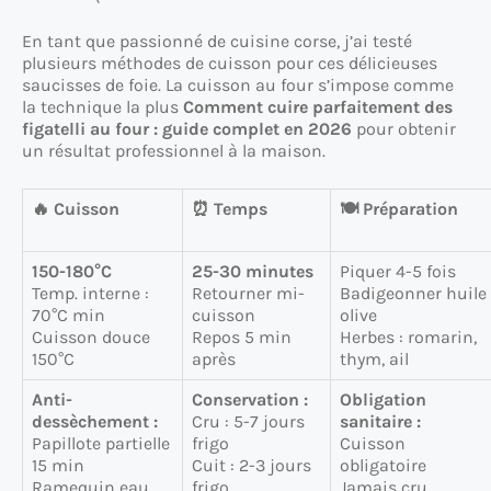
En tant que passionné de cuisine corse, j’ai testé
plusieurs méthodes de cuisson pour ces délicieuses
saucisses de foie. La cuisson au four s’impose comme
la technique la plus
Comment cuire parfaitement des
figatelli au four : guide complet en 2026
pour obtenir
un résultat professionnel à la maison.
🔥 Cuisson
⏰ Temps
🍽️ Préparation
150-180°C
25-30 minutes
Piquer 4-5 fois
Temp. interne :
Retourner mi-
Badigeonner huile
70°C min
cuisson
olive
Cuisson douce
Repos 5 min
Herbes : romarin,
150°C
après
thym, ail
Anti-
Conservation :
Obligation
dessèchement :
Cru : 5-7 jours
sanitaire :
Papillote partielle
frigo
Cuisson
15 min
Cuit : 2-3 jours
obligatoire
Ramequin eau
frigo
Jamais cru