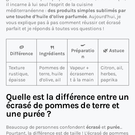
il incarne à lui seul l’esprit de la cuisine
méditerranéenne :
des produits simples sublimés par
une touche d’huile d’olive parfumée
. Aujourd’hui, je
vous explique pas à pas comment réussir cet écrasé
parfait et je réponds à toutes vos questions !
🍳
🥔
🍴
Préparatio
🌿 Astuce
Différence
Ingrédients
n
Texture
Pommes de
Vapeur +
Citron, ail,
rustique,
terre, huile
écrasemen
herbes,
épaisse
d’olive, ail
t à la main
paprika
Quelle est la différence entre un
écrasé de pommes de terre et
une purée ?
Beaucoup de personnes confondent
écrasé
et
purée
…
Pourtant, la différence est de taille ! L’écrasé de pommes