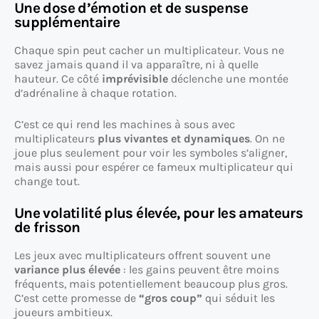
Une dose d’émotion et de suspense
supplémentaire
Chaque spin peut cacher un multiplicateur. Vous ne
savez jamais quand il va apparaître, ni à quelle
hauteur. Ce côté
imprévisible
déclenche une montée
d’adrénaline à chaque rotation.
C’est ce qui rend les machines à sous avec
multiplicateurs
plus vivantes et dynamiques
. On ne
joue plus seulement pour voir les symboles s’aligner,
mais aussi pour espérer ce fameux multiplicateur qui
change tout.
Une volatilité plus élevée, pour les amateurs
de frisson
Les jeux avec multiplicateurs offrent souvent une
variance plus élevée
: les gains peuvent être moins
fréquents, mais potentiellement beaucoup plus gros.
C’est cette promesse de
“gros coup”
qui séduit les
joueurs ambitieux.