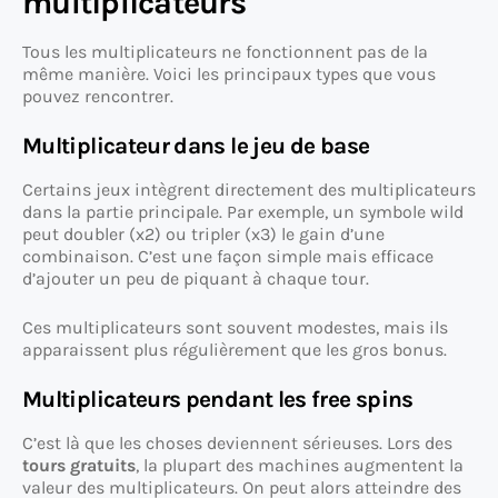
multiplicateurs
Tous les multiplicateurs ne fonctionnent pas de la
même manière. Voici les principaux types que vous
pouvez rencontrer.
Multiplicateur dans le jeu de base
Certains jeux intègrent directement des multiplicateurs
dans la partie principale. Par exemple, un symbole wild
peut doubler (x2) ou tripler (x3) le gain d’une
combinaison. C’est une façon simple mais efficace
d’ajouter un peu de piquant à chaque tour.
Ces multiplicateurs sont souvent modestes, mais ils
apparaissent plus régulièrement que les gros bonus.
Multiplicateurs pendant les free spins
C’est là que les choses deviennent sérieuses. Lors des
tours gratuits
, la plupart des machines augmentent la
valeur des multiplicateurs. On peut alors atteindre des