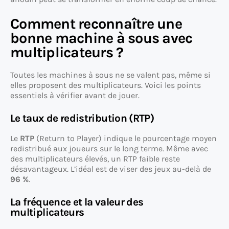
Comment reconnaître une
bonne machine à sous avec
multiplicateurs ?
Toutes les machines à sous ne se valent pas, même si
elles proposent des multiplicateurs. Voici les points
essentiels à vérifier avant de jouer.
Le taux de redistribution (RTP)
Le
RTP
(Return to Player) indique le pourcentage moyen
redistribué aux joueurs sur le long terme. Même avec
des multiplicateurs élevés, un RTP faible reste
désavantageux. L’idéal est de viser des jeux au-delà de
96 %
.
La fréquence et la valeur des
multiplicateurs