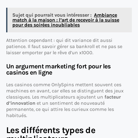
Sujet qui pourrait vous intéresser :
Ambiance
match à la maison : l’art de recevoir à la suisse
pour des soirées inoubliables
Attention cependant : qui dit variance dit aussi
patience. Il faut savoir gérer sa bankroll et ne pas se
laisser emporter par le rêve d’un x1000.
Un argument marketing fort pour les
casinos en ligne
Les casinos comme OnlySpins mettent souvent ces
machines en avant, car elles se distinguent des jeux
classiques. Les multiplicateurs ajoutent un
facteur
d’innovation
et un sentiment de nouveauté
permanente, ce qui attire les curieux comme les
habitués.
Les différents types de