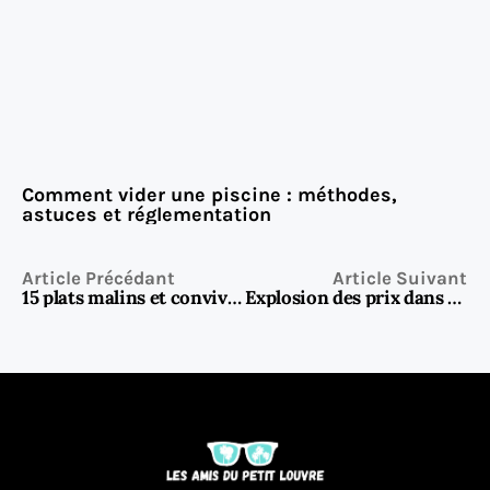
Comment vider une piscine : méthodes,
astuces et réglementation
Article Précédant
Article Suivant
15 plats malins et conviviaux pour régaler 10 invités sans stress
Explosion des prix dans le tapis design luxe : analyse d’un marché en mutation