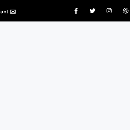
act ✉️