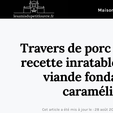
Maison
Travers de porc 
recette inratab
viande fond
caraméli
Cet article a été mis à jour le : 28 août 2