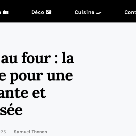
 🏡
Déco 🖼️
Cuisine 🍳
Cont
au four : la
le pour une
ante et
sée
025
Samuel Thonon