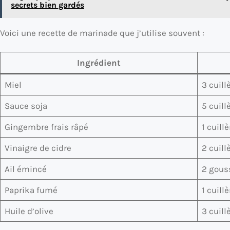
secrets bien gardés
Voici une recette de marinade que j’utilise souvent :
Ingrédient
Miel
3 cuill
Sauce soja
5 cuill
Gingembre frais râpé
1 cuill
Vinaigre de cidre
2 cuill
Ail émincé
2 gous
Paprika fumé
1 cuill
Huile d’olive
3 cuill