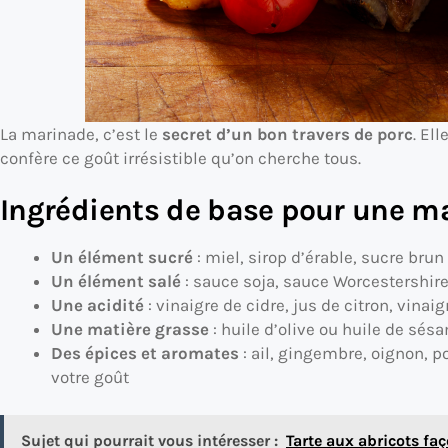
La marinade, c’est le
secret d’un bon travers de porc
. El
confère ce goût irrésistible qu’on cherche tous.
Ingrédients de base pour une ma
Un élément sucré
: miel, sirop d’érable, sucre brun
Un élément salé
: sauce soja, sauce Worcestershir
Une acidité
: vinaigre de cidre, jus de citron, vina
Une matière grasse
: huile d’olive ou huile de sés
Des épices et aromates
: ail, gingembre, oignon, p
votre goût
Sujet qui pourrait vous intéresser :
Tarte aux abricots faç