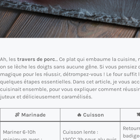
Ah, les
travers de porc
… Ce plat qui embaume la cuisine, 
on se lèche les doigts sans aucune gêne. Si vous pensiez q
magique pour les réussir, détrompez-vous ! Le four suffit 
quelques étapes essentielles. Dans cet article, je vous 
cuisinait ensemble, pour vous expliquer comment réussir d
juteux et délicieusement caramélisés.
🍖 Marinade
🔥 Cuisson

Retour
Mariner 6-10h
Cuisson lente :
badige
minimum avec :
130°C 3h sous alu puis