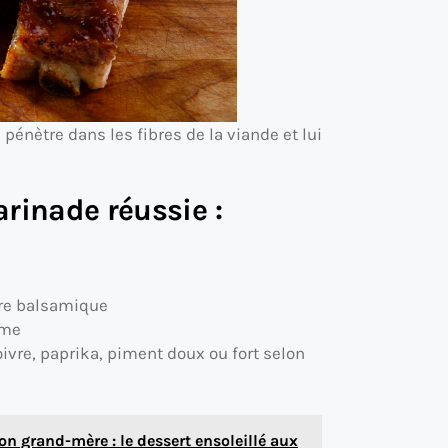
le pénètre dans les fibres de la viande et lui
rinade réussie :
e
igre balsamique
ame
oivre, paprika, piment doux ou fort selon
on grand-mère : le dessert ensoleillé aux