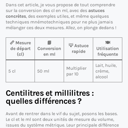
Dans cet article, je vous propose de tout comprendre
sur la conversion des cl en ml, avec des
astuces
concrètes
, des exemples utiles, et même quelques
techniques mnémotechniques pour ne plus jamais
mélanger ces deux mesures. Allez, on plonge dedans !
📏 Mesure
📘
🍽️
💡 Astuce
de départ
Conversion
Utilisation
rapide
(cl)
en ml
fréquente
Lait, huile,
Multiplier
5 cl
50 ml
crème,
par 10
alcool
Centilitres et millilitres :
quelles différences ?
Avant de rentrer dans le vif du sujet, posons les bases.
Le cl et le ml sont deux unités de mesure du volume,
issues du système métrique. Leur principale différence