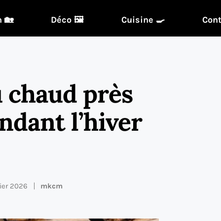
 🏡
Déco 🖼️
Cuisine 🍳
Cont
u chaud près
ndant l’hiver
rier 2026
mkcm