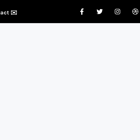
act ✉️