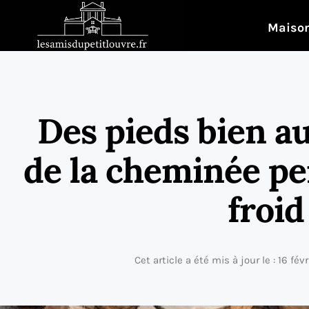
Maison
Des pieds bien a
de la cheminée pe
froid
Cet article a été mis à jour le : 16 fév