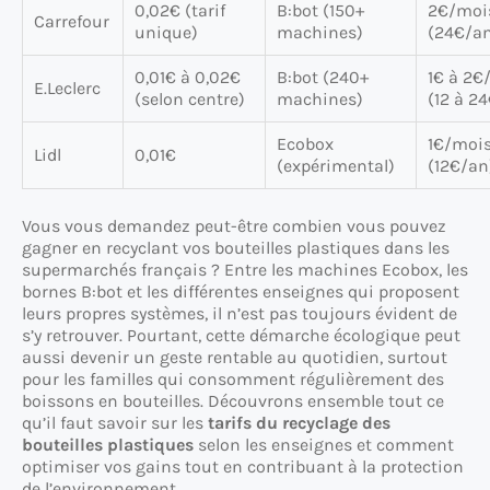
0,02€ (tarif
B:bot (150+
2€/moi
Carrefour
unique)
machines)
(24€/a
0,01€ à 0,02€
B:bot (240+
1€ à 2€
E.Leclerc
(selon centre)
machines)
(12 à 2
Ecobox
1€/moi
Lidl
0,01€
(expérimental)
(12€/an
Vous vous demandez peut-être combien vous pouvez
gagner en recyclant vos bouteilles plastiques dans les
supermarchés français ? Entre les machines Ecobox, les
bornes B:bot et les différentes enseignes qui proposent
leurs propres systèmes, il n’est pas toujours évident de
s’y retrouver. Pourtant, cette démarche écologique peut
aussi devenir un geste rentable au quotidien, surtout
pour les familles qui consomment régulièrement des
boissons en bouteilles. Découvrons ensemble tout ce
qu’il faut savoir sur les
tarifs du recyclage des
bouteilles plastiques
selon les enseignes et comment
optimiser vos gains tout en contribuant à la protection
de l’environnement.