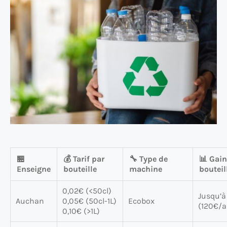
🏪
💰 Tarif par
🔧 Type de
📊 Gai
Enseigne
bouteille
machine
bouteil
0,02€ (<50cl)
Jusqu’à
Auchan
0,05€ (50cl-1L)
Ecobox
(120€/a
0,10€ (>1L)