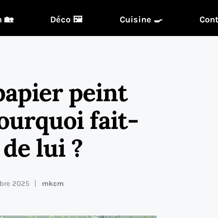
 🏡
Déco 🖼️
Cuisine 🍳
Cont
papier peint
urquoi fait-
 de lui ?
tobre 2025
mkcm