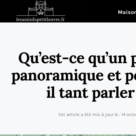
Maison
Qu’est-ce qu’un 
panoramique et po
il tant parler
Cet article a été mis à jour le : 14 oc