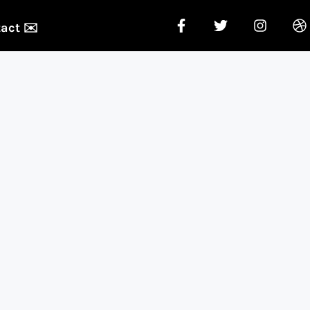
act ✉️