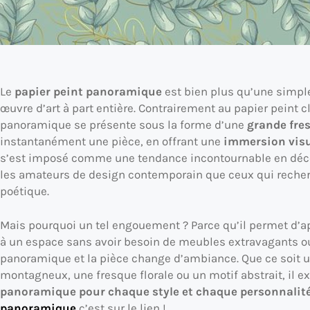
Le
papier peint panoramique
est bien plus qu’une simple
œuvre d’art à part entière. Contrairement au papier peint cla
panoramique se présente sous la forme d’une
grande fre
instantanément une pièce, en offrant une
immersion visu
s’est imposé comme une tendance incontournable en décor
les amateurs de design contemporain que ceux qui recher
poétique.
Mais pourquoi un tel engouement ? Parce qu’il permet d’a
à un espace sans avoir besoin de meubles extravagants ou
panoramique et la pièce change d’ambiance. Que ce soit u
montagneux, une fresque florale ou un motif abstrait, il e
panoramique pour chaque style et chaque personnalit
panoramique
c’est sur le lien !