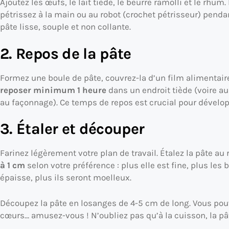
Ajoutez les œufs, le lait tiède, le beurre ramolli et le rhu
pétrissez à la main ou au robot (crochet pétrisseur) pend
pâte lisse, souple et non collante.
2. Repos de la pâte
Formez une boule de pâte, couvrez-la d’un film alimentair
reposer minimum 1 heure
dans un endroit tiède (voire au
au façonnage). Ce temps de repos est crucial pour développe
3. Étaler et découper
Farinez légèrement votre plan de travail. Étalez la pâte a
à 1 cm
selon votre préférence : plus elle est fine, plus les 
épaisse, plus ils seront moelleux.
Découpez la pâte en losanges de 4-5 cm de long. Vous pouve
cœurs… amusez-vous ! N’oubliez pas qu’à la cuisson, la pât