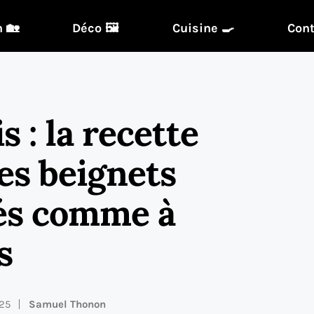
 🏡
Déco 🖼️
Cuisine 🍳
Cont
 : la recette
es beignets
és comme à
s
025
Samuel Thonon