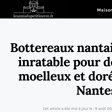
Maison
Bottereaux nantais
inratable pour d
moelleux et dor
Nante
Cet article a été mis à jour le : 9 août 2