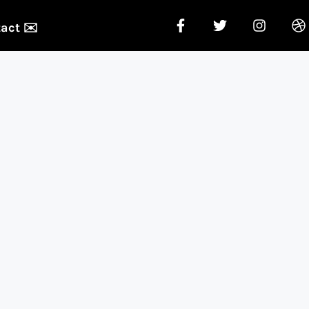
act ✉️